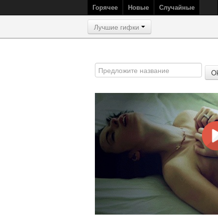
Горячее
Новые
Случайные
Лучшие гифки
O