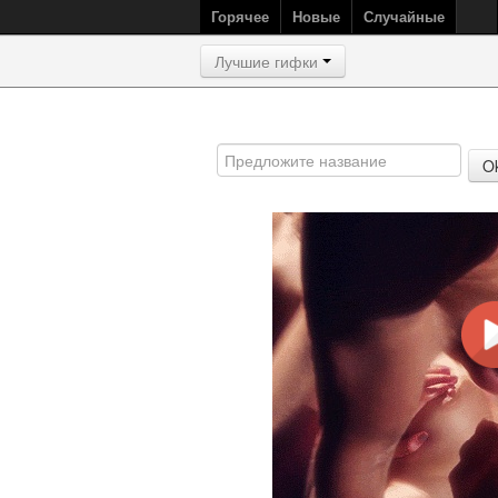
Горячее
Новые
Случайные
Лучшие гифки
O