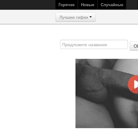
Горячее
Новые
Случайные
Лучшие гифки
O