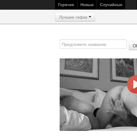
Горячее
Новые
Случайные
Лучшие гифки
O