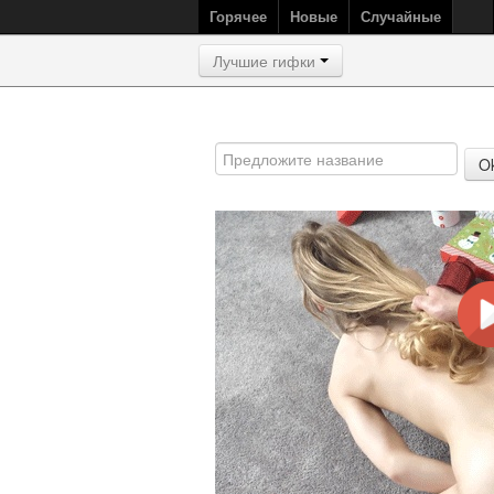
Горячее
Новые
Случайные
Лучшие гифки
O