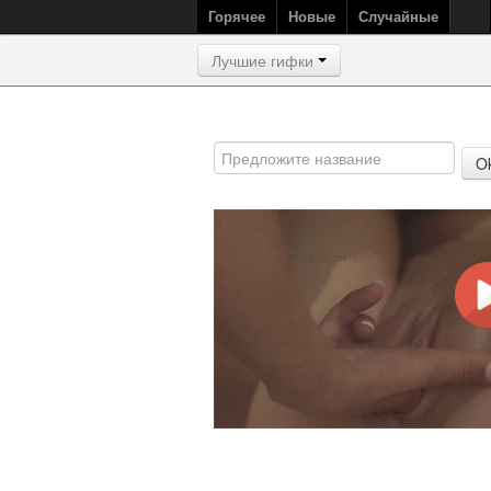
Горячее
Новые
Случайные
Лучшие гифки
O