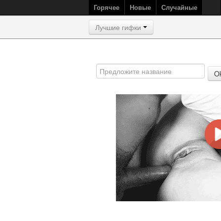
Горячее
Новые
Случайные
Лучшие гифки
O