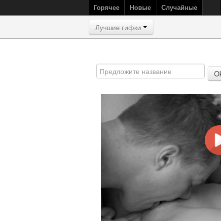
Горячее
Новые
Случайные
Лучшие гифки
O