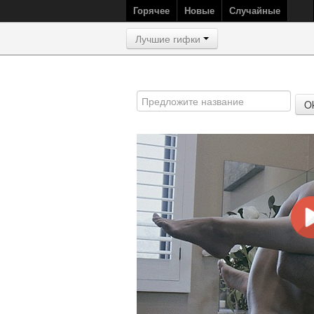
Горячее
Новые
Случайные
Лучшие гифки
O