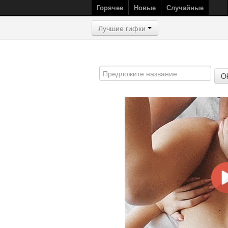
Горячее
Новые
Случайные
Лучшие гифки
O