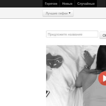
Горячее
Новые
Случайные
Лучшие гифки
O