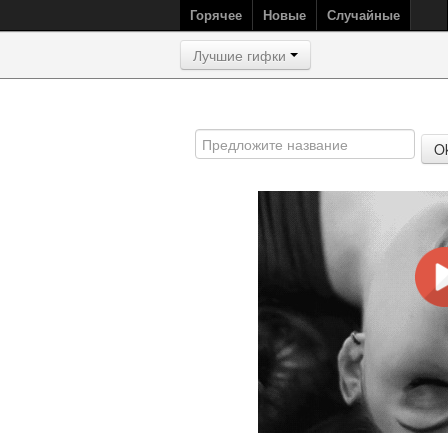
Горячее
Новые
Случайные
Лучшие гифки
O