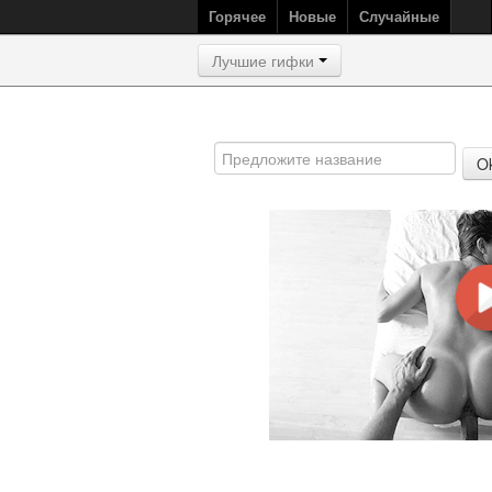
Горячее
Новые
Случайные
Лучшие гифки
O