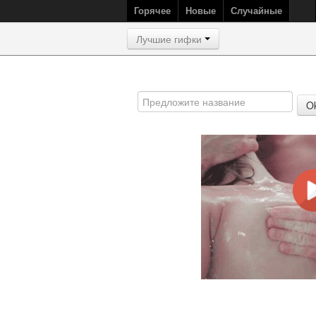
Горячее
Новые
Случайные
Лучшие гифки
O